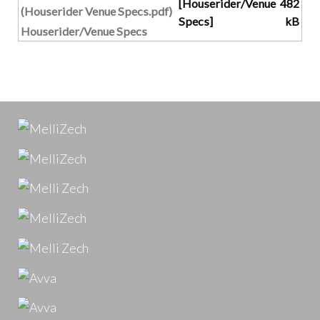
[Houserider/Venue
482
Specs]
kB
Houserider/Venue Specs